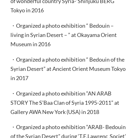
of wonderful country Syria-“Shinjuku BERG
Tokyo in 2016
・Organized a photo exhibition “ Bedouin –
living in Syrian Desert – ” at Okayama Orient
Museum in 2016
・Organized a photo exhibition “ Bedouin of the
Syrian Desert” at Ancient Orient Museum Tokyo
in 2017
・Organized a photo exhibition “AN ARAB
STORY The S’Baa Clan of Syria 1995-2011” at
Gallery AWA New York (USA) in 2018
・Organized a photo exhibition “ARAB- Bedouin
of the Syrian Desert” during ‘T.E.Lawrenc Societ’