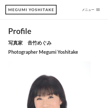
MEGUMI YOSHITAKE
メニュー
Profile
写真家 𠮷竹めぐみ
Photographer Megumi Yoshitake