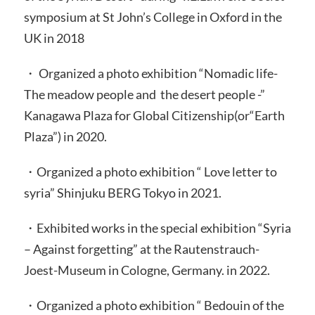
symposium at St John’s College in Oxford in the
UK in 2018
・ Organized a photo exhibition “Nomadic life-
The meadow people and the desert people -”
Kanagawa Plaza for Global Citizenship(or“Earth
Plaza”) in 2020.
・Organized a photo exhibition “ Love letter to
syria” Shinjuku BERG Tokyo in 2021.
・Exhibited works in the special exhibition “Syria
– Against forgetting” at the Rautenstrauch-
Joest-Museum in Cologne, Germany. in 2022.
・Organized a photo exhibition “ Bedouin of the