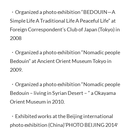
・Organized a photo exhibition “BEDOUIN—A
Simple Life A Traditional Life A Peaceful Life” at
Foreign Correspondent’s Club of Japan (Tokyo) in
2008
・Organized a photo exhibition “Nomadic people
Bedouin” at Ancient Orient Museum Tokyo in
2009.
・Organized a photo exhibition “Nomadic people
Bedouin – living in Syrian Desert – ” a Okayama
Orient Museum in 2010.
・Exhibited works at the Beijing international
photo exhibition (China)’PHOTO BEIJING 2014′